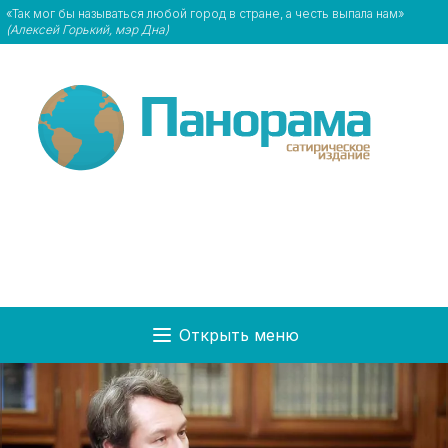
«Так мог бы называться любой город в стране, а честь выпала нам»
(Алексей Горький, мэр Дна)
Открыть меню