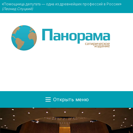
«Помощница депутата — одна из древнейших профессий в России»
(Леонид Слуцкий)
Открыть меню