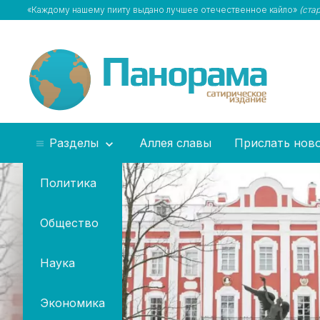
«Каждому нашему пииту выдано лучшее отечественное кайло»
(ста
Разделы
Аллея славы
Прислать нов
Политика
Общество
Наука
Экономика