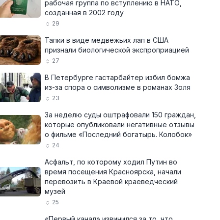
рабочая группа по вступлению в НАТО,
созданная в 2002 году
29
Тапки в виде медвежьих лап в США
признали биологической экспроприацией
27
В Петербурге гастарбайтер избил бомжа
из-за спора о символизме в романах Золя
23
За неделю суды оштрафовали 150 граждан,
которые опубликовали негативные отзывы
о фильме «Последний богатырь. Колобок»
24
Асфальт, по которому ходил Путин во
время посещения Красноярска, начали
перевозить в Краевой краеведческий
музей
25
«Первый канал» извинился за то, что