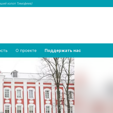
рший холоп Тимофеев)
ость
О проекте
Поддержать нас