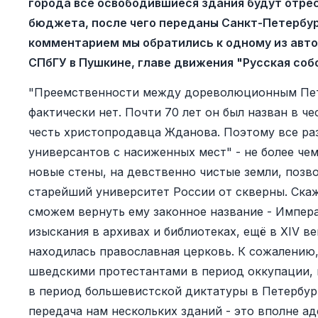
города все освободившиеся здания будут отре
бюджета, после чего переданы Санкт-Петербур
комментарием мы обратились к одному из авто
СПбГУ в Пушкине, главе движения "Русская соб
"Преемственности между дореволюционным Пет
фактически нет. Почти 70 лет он был назван в че
честь христопродавца Жданова. Поэтому все раз
универсантов с насиженных мест" - не более чем
новые стены, на девственно чистые земли, позв
старейший университет России от скверны. Скажу
сможем вернуть ему законное название - Импера
изыскания в архивах и библиотеках, ещё в XIV в
находилась православная церковь. К сожалению
шведскими протестантами в период оккупации, 
в период большевистской диктатуры в Петербург
передача нам нескольких зданий - это вполне а