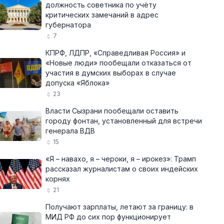
должность советника по учёту
критических замечаний в адрес
губернатора
7
КПРФ, ЛДПР, «Справедливая Россия» и
«Новые люди» пообещали отказаться от
участия в думских выборах в случае
допуска «Яблока»
23
Власти Сызрани пообещали оставить
городу фонтан, установленный для встречи
генерала ВДВ
15
«Я – навахо, я – чероки, я – ирокез»: Трамп
рассказал журналистам о своих индейских
корнях
21
Получают зарплаты, летают за границу: в
МИД РФ до сих пор функционирует