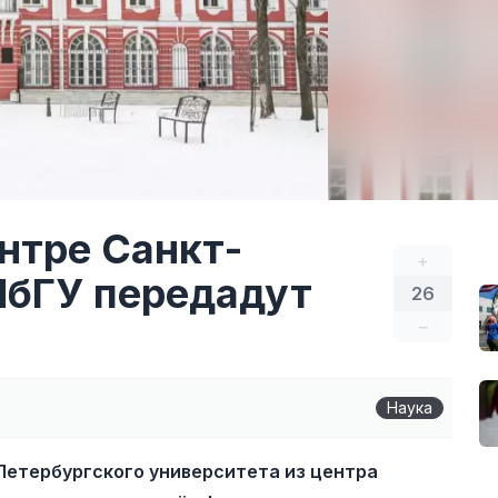
нтре Санкт-
+
ПбГУ передадут
26
–
Наука
Петербургского университета из центра