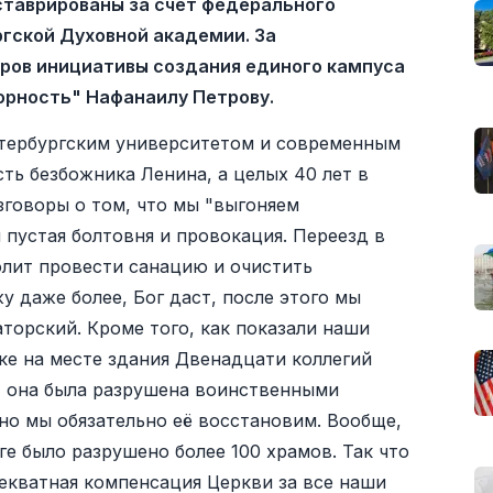
ставрированы за счёт федерального
гской Духовной академии. За
ров инициативы создания единого кампуса
орность" Нафанаилу Петрову.
ербургским университетом и современным
сть безбожника Ленина, а целых 40 лет в
говоры о том, что мы "выгоняем
 пустая болтовня и провокация. Переезд в
олит провести санацию и очистить
 даже более, Бог даст, после этого мы
торский. Кроме того, как показали наши
еке на месте здания Двенадцати коллегий
, она была разрушена воинственными
но мы обязательно её восстановим. Вообще,
е было разрушено более 100 храмов. Так что
декватная компенсация Церкви за все наши