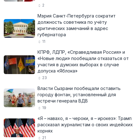
2
Мэрия Санкт-Петербурга сократит
должность советника по учёту
критических замечаний в адрес
губернатора
11
КПРФ, ЛДПР, «Справедливая Россия» и
«Новые люди» пообещали отказаться от
участия в думских выборах в случае
допуска «Яблока»
23
Власти Сызрани пообещали оставить
городу фонтан, установленный для
встречи генерала ВДВ
19
«Я – навахо, я – чероки, я – ирокез»: Трамп
рассказал журналистам о своих индейских
корнях
21