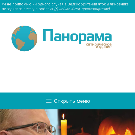
«Я не припомню ни одного случая в Великобритании чтобы чиновника
посадили за взятку в рублях»
(Джеймс Хили, правозащитник)
Открыть меню