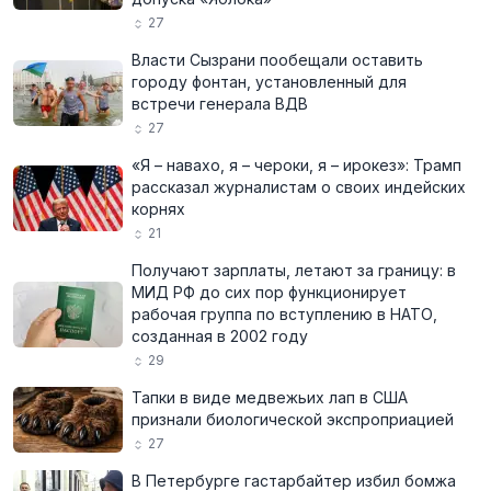
27
Власти Сызрани пообещали оставить
городу фонтан, установленный для
встречи генерала ВДВ
27
«Я – навахо, я – чероки, я – ирокез»: Трамп
рассказал журналистам о своих индейских
корнях
21
Получают зарплаты, летают за границу: в
МИД РФ до сих пор функционирует
рабочая группа по вступлению в НАТО,
созданная в 2002 году
29
Тапки в виде медвежьих лап в США
признали биологической экспроприацией
27
В Петербурге гастарбайтер избил бомжа