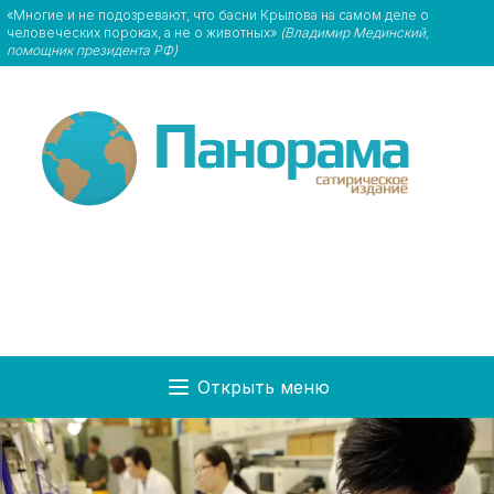
«Многие и не подозревают, что басни Крылова на самом деле о
человеческих пороках, а не о животных»
(Владимир Мединский,
помощник президента РФ)
Открыть меню