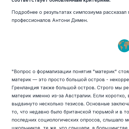
соответствует обновлённым критериям.
Подробнее о результатах симпозиума рассказал 
профессионалов Антони Димен.
"Вопрос о формализации понятия "материк" стоя
материк — это просто большой остров - некорре
Гренландия также большой остров. Строго мы р
материк именно из-за Австралии. Если коротко, 
выдвинуто несколько тезисов. Основные заключа
то, что недавно было британской тюрьмой и в т
последних социологических опросов, слышало м
школьников, те же, что слышали, в большинстве