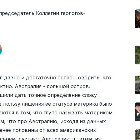
председатель Коллегии геологов-
л давно и достаточно остро. Говорить, что
ктно. Австралия - большой остров.
ешили дать точное определение слову
в пользу лишения ее статуса материка было
ются в том, что глупо называть материком
ом, что про Австралию, исходя из данных
енее половины от всех американских
 своем, считают Австралию штатом, из