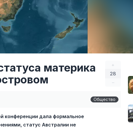
статуса материка
+
28
островом
–
Общество
ой конференции дала формальное
нениями, статус Австралии не