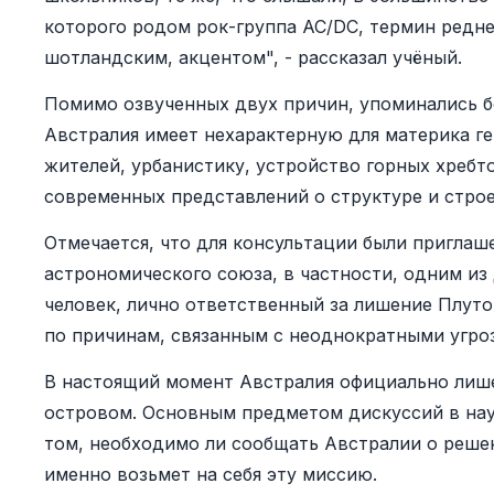
которого родом рок-группа AC/DC, термин реднек
шотландским, акцентом", - рассказал учёный.
Помимо озвученных двух причин, упоминались б
Австралия имеет нехарактерную для материка ге
жителей, урбанистику, устройство горных хребто
современных представлений о структуре и строе
Отмечается, что для консультации были пригла
астрономического союза, в частности, одним из
человек, лично ответственный за лишение Плутон
по причинам, связанным с неоднократными угроз
В настоящий момент Австралия официально лише
островом. Основным предметом дискуссий в нау
том, необходимо ли сообщать Австралии о решен
именно возьмет на себя эту миссию.