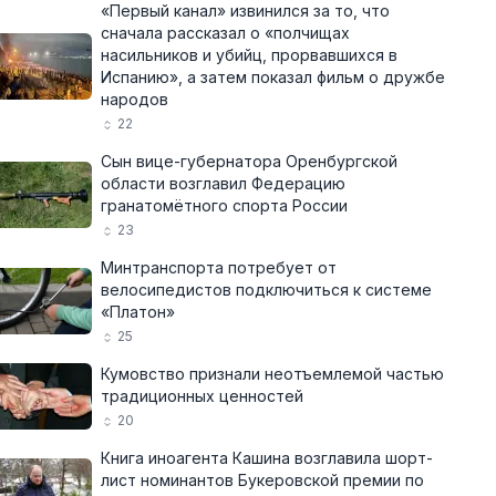
«Первый канал» извинился за то, что
сначала рассказал о «полчищах
насильников и убийц, прорвавшихся в
Испанию», а затем показал фильм о дружбе
народов
22
Сын вице-губернатора Оренбургской
области возглавил Федерацию
гранатомётного спорта России
23
Минтранспорта потребует от
велосипедистов подключиться к системе
«Платон»
25
Кумовство признали неотъемлемой частью
традиционных ценностей
20
Книга иноагента Кашина возглавила шорт-
лист номинантов Букеровской премии по