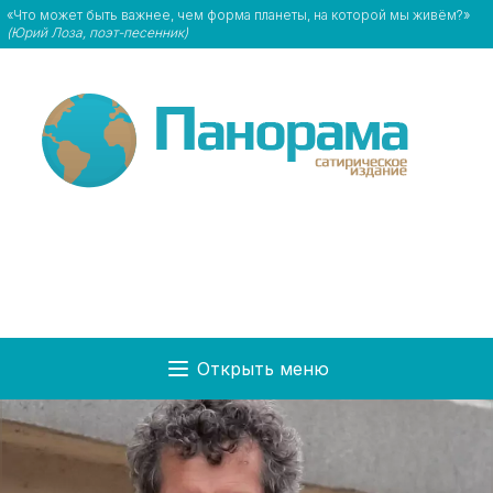
«Что может быть важнее, чем форма планеты, на которой мы живём?»
(Юрий Лоза, поэт-песенник)
Открыть меню