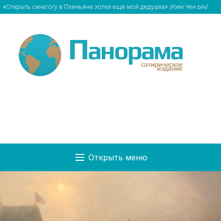
«Открыть синагогу в Пхеньяне хотел ещё мой дедушка»
(Ким Чен Ын)
Открыть меню