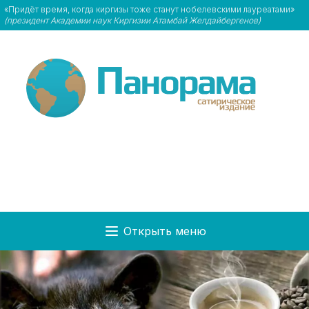
«Придёт время, когда киргизы тоже станут нобелевскими лауреатами»
(президент Академии наук Киргизии Атамбай Желдайбергенов)
Открыть меню