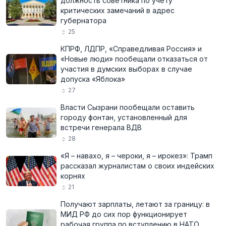
должность советника по учёту
критических замечаний в адрес
губернатора
25
КПРФ, ЛДПР, «Справедливая Россия» и
«Новые люди» пообещали отказаться от
участия в думских выборах в случае
допуска «Яблока»
27
Власти Сызрани пообещали оставить
городу фонтан, установленный для
встречи генерала ВДВ
28
«Я – навахо, я – чероки, я – ирокез»: Трамп
рассказал журналистам о своих индейских
корнях
21
Получают зарплаты, летают за границу: в
МИД РФ до сих пор функционирует
рабочая группа по вступлению в НАТО,