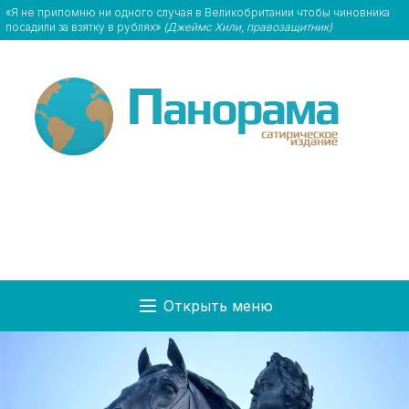
«Я не припомню ни одного случая в Великобритании чтобы чиновника
посадили за взятку в рублях»
(Джеймс Хили, правозащитник)
Открыть меню